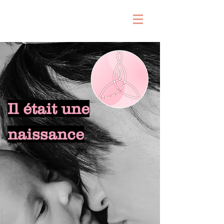
&
Il était une
naissance