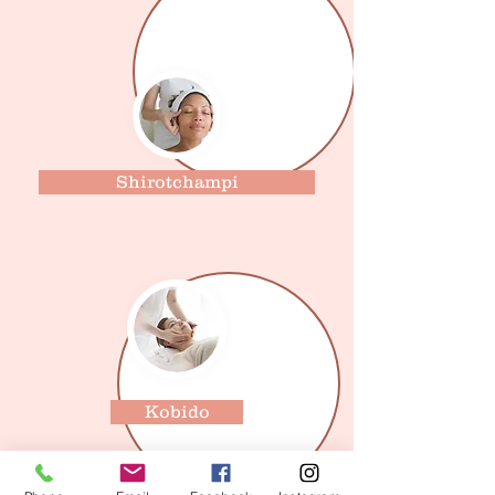
Shirotchampi
Kobido