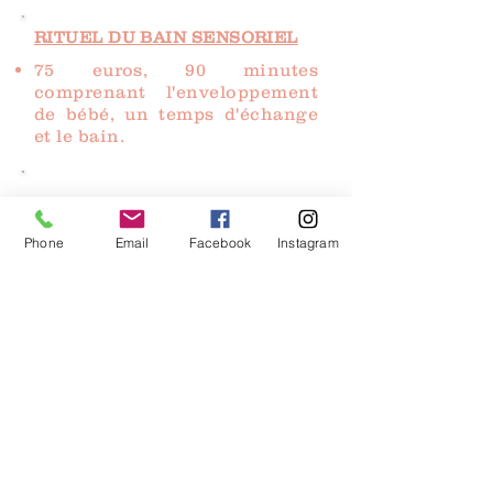
RITUEL DU BAIN SENSORIEL
75 euros, 90 minutes
comprenant l'enveloppement
de bébé, un temps d'échange
et le bain.
CALIFORNIEN / DEEP TISSU
90 euros pour 90 minutes de
Phone
Email
Facebook
Instagram
massages corps entier avec
technique de deep
DEEP TISSU
95 euros pour 90 minutes de
massage profond