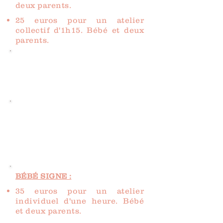
deux parents.
25 euros pour un atelier
collectif d'1h15. Bébé et deux
parents.
CALIFORNIEN
70 euros pour 60 minutes de
massage corps entier
MASSAGE PRENATAL :
65 euros pour 1 heure de
massage et un temps
d'échange avant et après le
soin autour d'un petit thé.
BÉBÉ SIGNE :
35 euros pour un atelier
individuel d'une heure. Bébé
et deux parents.