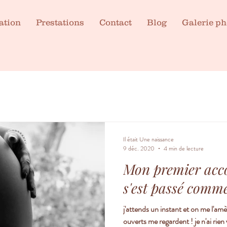
ation
Prestations
Contact
Blog
Galerie ph
Il était Une naissance
9 déc. 2020
4 min de lecture
Mon premier acc
s'est passé comme
j'attends un instant et on me l'am
ouverts me regardent ! je n'ai rien